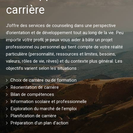
carrière
J’offre des services de counseling dans une perspective
d’orientation et de développement tout au long de la vie. Peu
importe votre profil, je peux vous aider à bâtir un projet
professionnel ou personnel qui tient compte de votre réalité
particulière (personnalité, ressources et limites, besoins,
valeurs, rôles de vie, rêves) et du contexte plus général. Les
objectifs varient selon les situations :
Choix de carrière ou de formation
Réorientation de carrière
Bilan de compétences
Information scolaire et professionnelle
Exploration du marché de l’emploi
Planification de carrière
Préparation d’un plan d’action